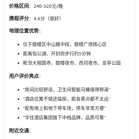
价格区间
：240-320元/晚
携程评分
：4.6分（很好）
地理位置优势
：
位于鼓楼区中山路中段，鼓楼广场核心区
距离包公湖、开封府步行约5分钟
毗邻大相国寺、鼓楼夜市、西司夜市、龙亭公园
用户评价亮点
：
"房间比较舒适，卫生间智能马桶值得称道"
"酒店位置不错还临街，距各景点都不太远"
"配有地上和地下停车场，停车非常方便"
"华住酒店集团旗下中档品牌，品质可靠"
附近交通
：