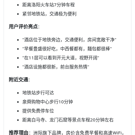
距离洛阳火车站7分钟车程
紧邻地铁站，交通极为便利
用户评价亮点
：
"酒店位于地铁旁边，交通便利，房间宽敞干净"
"早餐豊盛很好吃，中西餐都有，麺包都很棒"
"在11层可以看到开元大道，视野开阔"
"酒店设施都很新，前台服务热情"
附近交通
：
地铁站步行可达
泉舜购物中心步行10分钟
提供免费停车位
距离白马寺、龙门石窟等景点车程20分钟左右
推荐理由
：洲际旗下品牌，房价含免费早餐和高速WiFi，