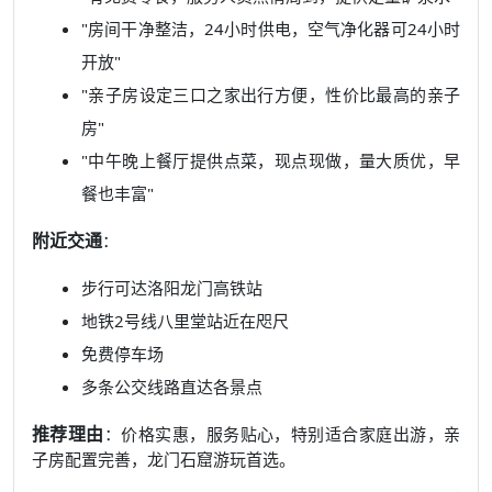
"房间干净整洁，24小时供电，空气净化器可24小时
开放"
"亲子房设定三口之家出行方便，性价比最高的亲子
房"
"中午晚上餐厅提供点菜，现点现做，量大质优，早
餐也丰富"
附近交通
：
步行可达洛阳龙门高铁站
地铁2号线八里堂站近在咫尺
免费停车场
多条公交线路直达各景点
推荐理由
：价格实惠，服务贴心，特别适合家庭出游，亲
子房配置完善，龙门石窟游玩首选。