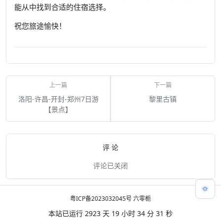
能从中找到合适的住宿选择。
祝您旅途愉快！
洛阳-许昌-开封-郑州7日游
黎里古镇
【景点】
评 论
评论已关闭
粤ICP备2023032045号
六零栀
本站已运行 2923 天 19 小时 34 分 32 秒